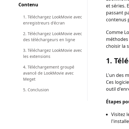
Contenu
et séries.
passant pa
1. Téléchargez LookMovie avec
contenus po
enregistreurs d'écran
Comme Look
2. Téléchargez LookMovie avec
méthodes p
des téléchargeurs en ligne
choisir la 
3. Téléchargez LookMovie avec
les extensions
1. Tél
4. Téléchargement groupé
avancé de LookMovie avec
L'un des m
Meget
Ces logici
outil d'en
5. Conclusion
Étapes po
Visitez l
l'instal