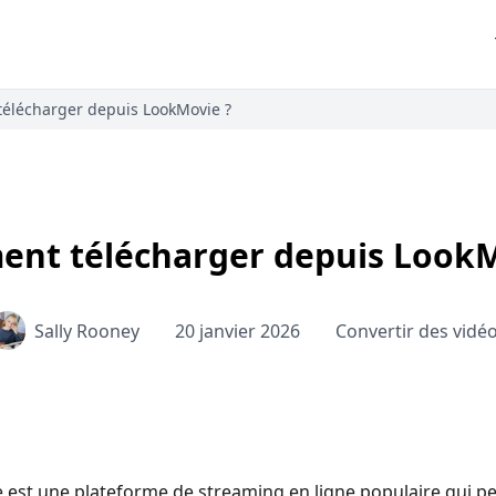
élécharger depuis LookMovie ?
nt télécharger depuis LookM
Sally Rooney
20 janvier 2026
Convertir des vidé
est une plateforme de streaming en ligne populaire qui pe