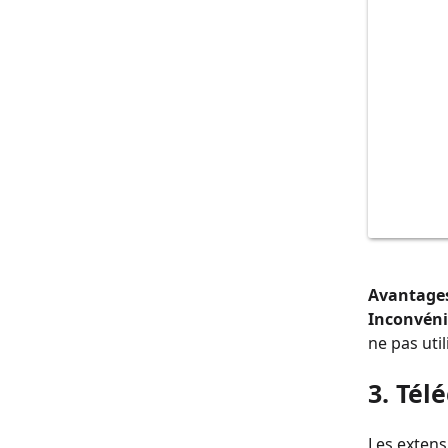
Avantages
Inconvéni
ne pas util
3. Tél
Les extens