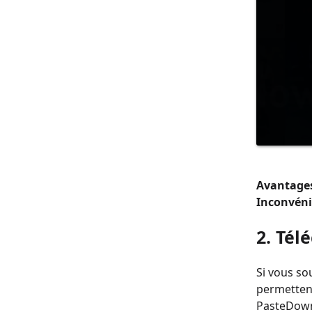
Avantages
Inconvéni
2. Tél
Si vous sou
permettent
PasteDownl