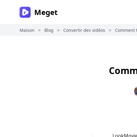
Meget
Maison
>
Blog
>
Convertir des vidéos
>
Comment t
Comme
LookMovie 