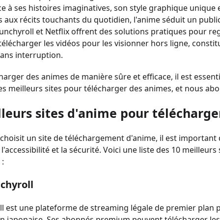
ce à ses histoires imaginatives, son style graphique unique 
s aux récits touchants du quotidien, l'anime séduit un publi
chyroll et Netflix offrent des solutions pratiques pour r
télécharger les vidéos pour les visionner hors ligne, constit
ans interruption.
harger des animes de manière sûre et efficace, il est essentie
es meilleurs sites pour télécharger des animes, et nous ab
lleurs sites d'anime pour télécharge
choisit un site de téléchargement d'anime, il est important d
l'accessibilité et la sécurité. Voici une liste des 10 meille
 :
chyroll
l est une plateforme de streaming légale de premier plan pr
n japonaise. Ses abonnés premium peuvent télécharger les co