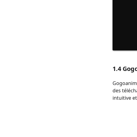
1.4 Gog
Gogoanime 
des téléch
intuitive 