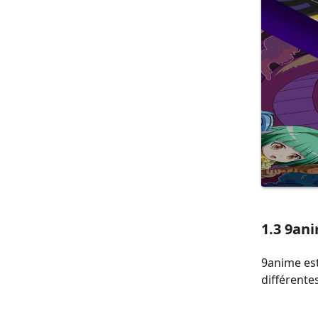
1.3 9an
9anime est
différente