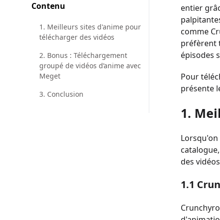
Contenu
entier grâ
palpitante
1. Meilleurs sites d'anime pour
comme Crun
télécharger des vidéos
préfèrent 
épisodes s
2. Bonus : Téléchargement
groupé de vidéos d’anime avec
Meget
Pour téléc
présente l
3. Conclusion
1. Mei
Lorsqu'on 
catalogue, 
des vidéos
1.1 Crun
Crunchyrol
d'animatio