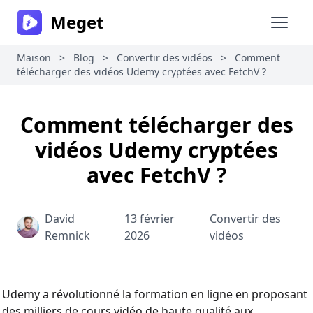
Meget
Ouvrir
Maison
>
Blog
>
Convertir des vidéos
>
Comment
télécharger des vidéos Udemy cryptées avec FetchV ?
Comment télécharger des
vidéos Udemy cryptées
avec FetchV ?
David
13 février
Convertir des
Remnick
2026
vidéos
Udemy a révolutionné la formation en ligne en proposant
des milliers de cours vidéo de haute qualité aux